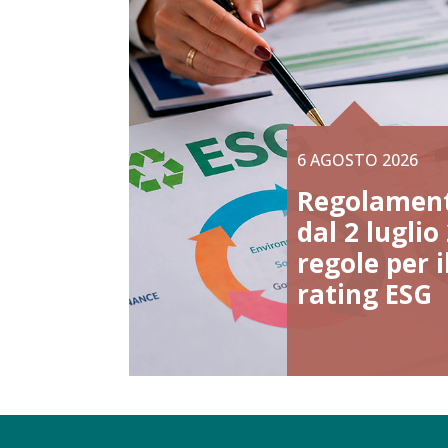
6 AGOSTO 2026
Regolament
dal 2 lugli
regole per 
rating ESG