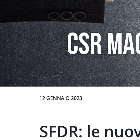
CSR MA
12 GENNAIO 2023
SFDR: le nuov