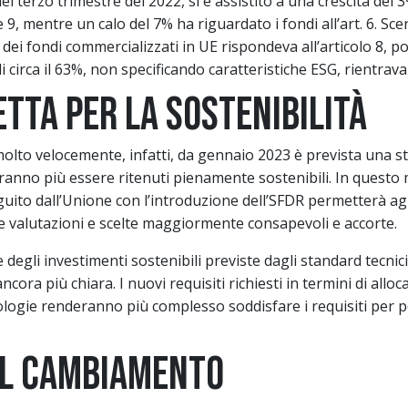
nel terzo trimestre del 2022, si è assistito a una crescita del
8 e 9, mentre un calo del 7% ha riguardato i fondi all’art. 6. S
a dei fondi commercializzati in UE rispondeva all’articolo 8, p
di circa il 63%, non specificando caratteristiche ESG, rientrava
tta per la sostenibilità
olto velocemente, infatti, da gennaio 2023 è prevista una st
anno più essere ritenuti pienamente sostenibili. In questo mo
uito dall’Unione con l’introduzione dell’SFDR permetterà agli
are valutazioni e scelte maggiormente consapevoli e accorte.
 degli investimenti sostenibili previste dagli standard tecni
ora più chiara. I nuovi requisiti richiesti in termini di alloca
logie renderanno più complesso soddisfare i requisiti per p
al cambiamento