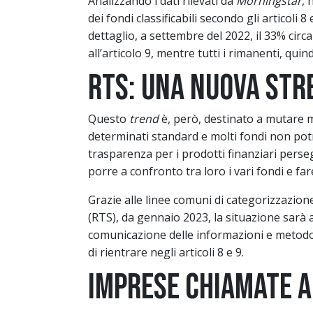
Analizzando i dati rilevati da
Morningstar
, 
dei fondi classificabili secondo gli articoli 
dettaglio, a settembre del 2022, il 33% circ
all’articolo 9, mentre tutti i rimanenti, quin
RTS: una nuova stre
Questo
trend
è, però, destinato a mutare m
determinati standard e molti fondi non potr
trasparenza per i prodotti finanziari perseg
porre a confronto tra loro i vari fondi e f
Grazie alle linee comuni di categorizzazione
(RTS), da gennaio 2023, la situazione sarà anc
comunicazione delle informazioni e metodo
di rientrare negli articoli 8 e 9.
Imprese chiamate 