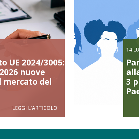
14 L
o UE 2024/3005:
Par
o 2026 nuove
all
il mercato del
3 p
Pa
LEGGI L'ARTICOLO